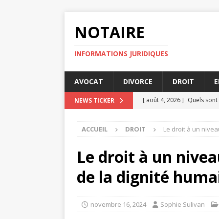
NOTAIRE
INFORMATIONS JURIDIQUES
AVOCAT
DIVORCE
DROIT
E
[ août 4, 2026 ]
Quels sont 
NEWS TICKER
[ juillet 31, 2026 ]
L’importa
ACCUEIL
DROIT
Le droit à un nivea
JURIDIQUE
[ juillet 30, 2026 ]
Pourquoi
Le droit à un nivea
DIVORCE
de la dignité huma
[ juillet 30, 2026 ]
Comment 
[ août 6, 2026 ]
La protect
novembre 16, 2024
Sophie Sulivan