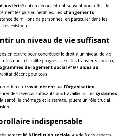
 d’austérité
qui en découlent ont souvent pour effet de
ctement les plus vulnérables. Les
changements
ance de millions de personnes, en particulier dans les
ités existantes.
ntir un niveau de vie suffisant
ses en œuvre pour concrétiser le droit à un niveau de vie
, telles que la fiscalité progressive et les transferts sociaux,
ogrammes de logement social
et les
aides au
habitat décent pour tous.
promotion du
travail décent
par l’
Organisation
urer des revenus suffisants aux travailleurs. Les
systèmes
la santé, le chômage et la retraite, jouent un rôle crucial
usion.
corollaire indispensable
nsèquement lié à l’
inclusion sociale
. Au-delà des aspects