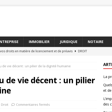
NTREPRISE
IMMOBILIER
JURIDIQUE
NOTAIRE
vos droits en matière de licenciement et de préavis
DROIT
nce de la médiation dans la résolution des conflits juridiques
ART
u de vie décent : un pilier de la dignité humaine
La pr
 le barème pension alimentaire change-t-il régulièrement
u de vie décent : un pilier
Quels
ine
et de
se déroule une audience de mise en état en 2026
DROIT
L’imp
ion juridique des données personnelles
JURIDIQUE
des c
Droit
Commentaires fermés