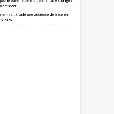
uoi le barème pension alimentaire change-t-
gulièrement
ent se déroule une audience de mise en
en 2026